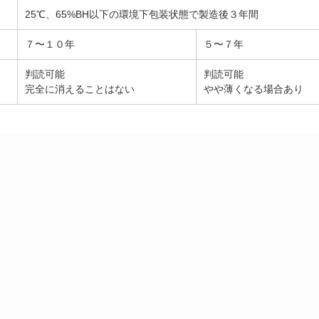
25℃、65%BH以下の環境下包装状態で製造後３年間
７〜１０年
５〜７年
判読可能
判読可能
完全に消えることはない
やや薄くなる場合あり