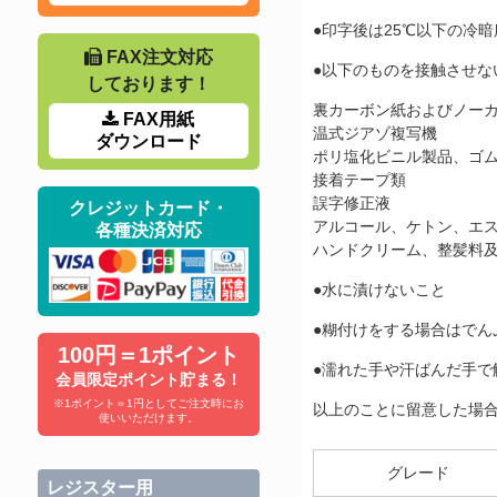
●印字後は25℃以下の冷
FAX注文対応
●以下のものを接触させな
しております！
裏カーボン紙およびノー
FAX用紙
温式ジアゾ複写機
ダウンロード
ポリ塩化ビニル製品、ゴ
接着テープ類
誤字修正液
クレジットカード・
アルコール、ケトン、エ
各種決済対応
ハンドクリーム、整髪料
●水に漬けないこと
●糊付けをする場合はでん
100円＝1ポイント
●濡れた手や汗ばんだ手で
会員限定ポイント貯まる！
※1ポイント＝1円としてご注文時にお
以上のことに留意した場
使いいただけます。
グレード
レジスター用