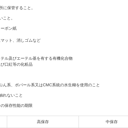
暗所に保管すること。
いこと。
カーボン紙
ムマット、消しゴムなど
ステル及びエーテル基を有する有機化合物
及び口紅等の化粧品
ぷん系、ポパール系又はCMC系統の水生糊を使用のこと
触れないこと
合の保存性能の期限
高保存
中保存