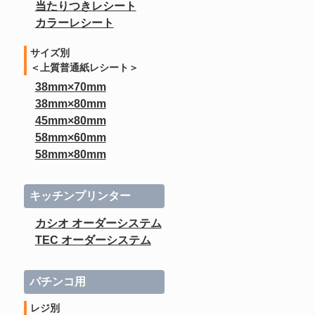
当たりつきレシート
カラーレシート
サイズ別
＜上質普通紙レシート＞
38mm×70mm
38mm×80mm
45mm×80mm
58mm×60mm
58mm×80mm
キッチンプリンター
カシオ オーダーシステム
TEC オーダーシステム
パチンコ用
レジ別