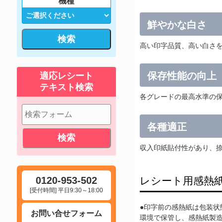
機種
鮮やかな白さ
検索
高い印字品質、高い白さ
保存性能の向上
適応レシート
テキスト検索
各グレードの最高水準の
各種適正
収入印紙貼付性があり、
0120-953-502
レシート用感熱
[受付時間] 平日9:30～18:00
●印字前の感熱紙は包装状
お問い合せフォーム
環境で保管し、感熱紙製造