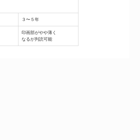
３〜５年
印画部がやや薄く
なるが判読可能