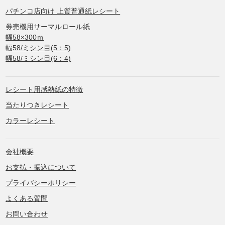
パチンコ店向け 上質普通紙レシート
券売機用サーマルロール紙
幅58×300ｍ
幅58/ミシン目(5：5)
幅58/ミシン目(6：4)
レシート用感熱紙の特徴
当たりつきレシート
カラーレシート
会社概要
お支払・振込について
プライバシーポリシー
よくある質問
お問い合わせ