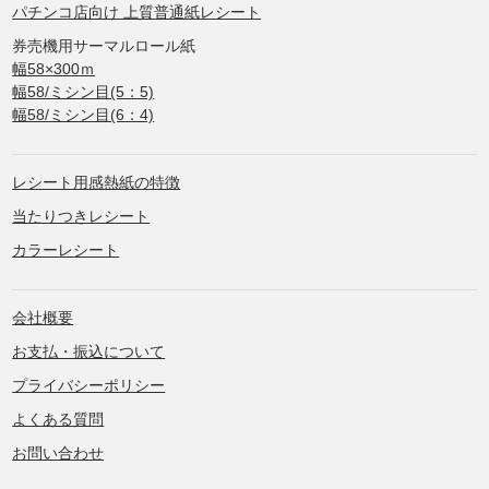
パチンコ店向け 上質普通紙レシート
券売機用サーマルロール紙
幅58×300ｍ
幅58/ミシン目(5：5)
幅58/ミシン目(6：4)
レシート用感熱紙の特徴
当たりつきレシート
カラーレシート
会社概要
お支払・振込について
プライバシーポリシー
よくある質問
お問い合わせ