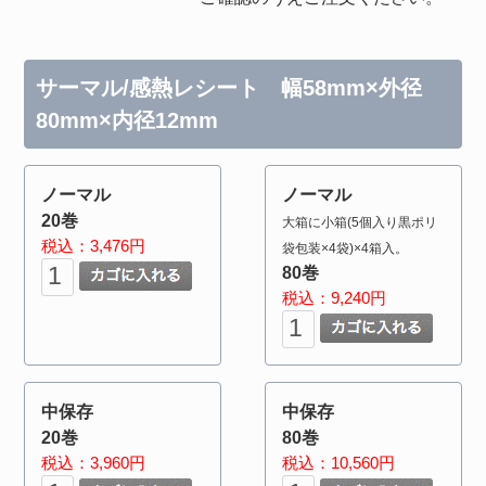
サーマル/感熱レシート 幅58mm×外径
80mm×内径12mm
ノーマル
ノーマル
20巻
大箱に小箱(5個入り黒ポリ
税込：3,476円
袋包装×4袋)×4箱入。
80巻
税込：9,240円
中保存
中保存
20巻
80巻
税込：3,960円
税込：10,560円