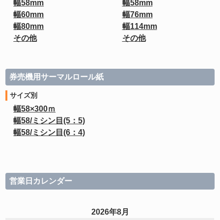
幅58mm
幅58mm
幅60mm
幅76mm
幅80mm
幅114mm
その他
その他
券売機用サーマルロール紙
サイズ別
幅58×300ｍ
幅58/ミシン目(5：5)
幅58/ミシン目(6：4)
営業日カレンダー
2026年8月