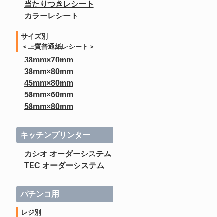
当たりつきレシート
カラーレシート
サイズ別
＜上質普通紙レシート＞
38mm×70mm
38mm×80mm
45mm×80mm
58mm×60mm
58mm×80mm
キッチンプリンター
カシオ オーダーシステム
TEC オーダーシステム
パチンコ用
レジ別