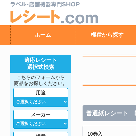
ホーム
機種から探す
適応レシート
選択式検索
こちらのフォームから
商品をお探しください。
用途
普通紙レシート 幅
メーカー
10巻入