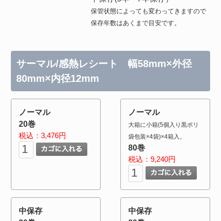
保管状態によっても変わってきますので
保存年数はあくまで目安です。
サーマル/感熱レシート 幅58mm×外径
80mm×内径12mm
ノーマル
ノーマル
20巻
大箱に小箱(5個入り黒ポリ
税込：3,476円
袋包装×4袋)×4箱入。
80巻
税込：9,240円
中保存
中保存