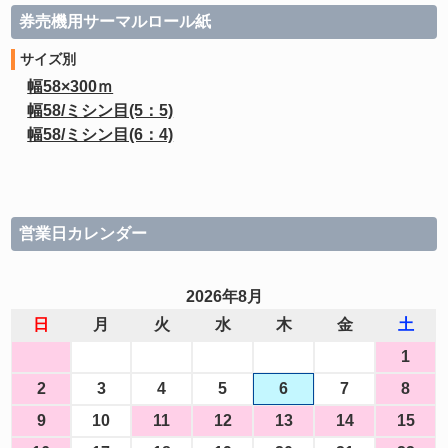
券売機用サーマルロール紙
サイズ別
幅58×300ｍ
幅58/ミシン目(5：5)
幅58/ミシン目(6：4)
営業日カレンダー
2026年8月
日
月
火
水
木
金
土
1
2
3
4
5
6
7
8
9
10
11
12
13
14
15