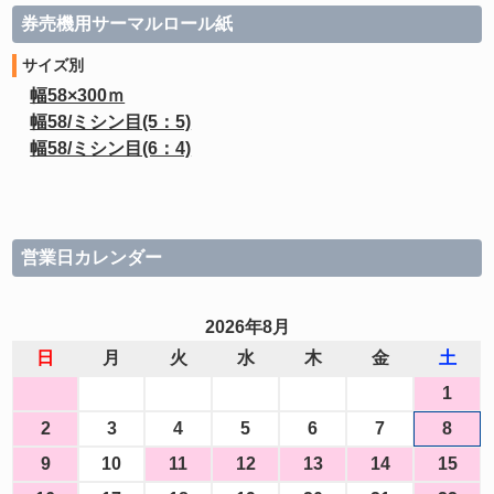
券売機用サーマルロール紙
サイズ別
幅58×300ｍ
幅58/ミシン目(5：5)
幅58/ミシン目(6：4)
営業日カレンダー
2026年8月
日
月
火
水
木
金
土
1
2
3
4
5
6
7
8
9
10
11
12
13
14
15