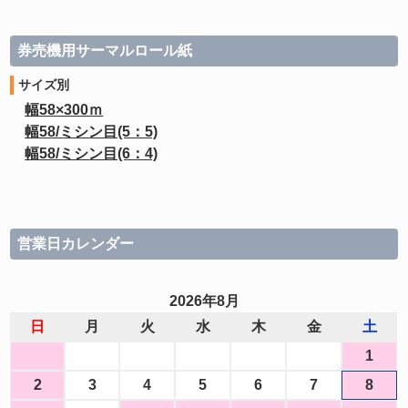
券売機用サーマルロール紙
サイズ別
幅58×300ｍ
幅58/ミシン目(5：5)
幅58/ミシン目(6：4)
営業日カレンダー
2026年8月
日
月
火
水
木
金
土
1
2
3
4
5
6
7
8