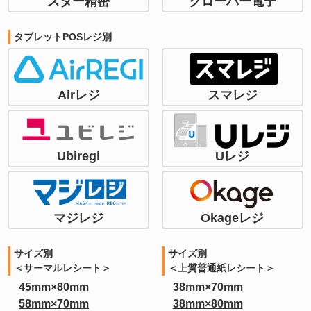
スター精密
クローバー電子
タブレットPOSレジ別
Airレジ
スマレジ
Ubiregi
Uレジ
マジレジ
Okageレジ
サイズ別
サイズ別
＜サーマルレシート＞
＜上質普通紙レシート＞
45mm×80mm
38mm×70mm
58mm×70mm
38mm×80mm