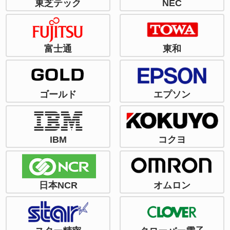
東芝テック
NEC
富士通
東和
ゴールド
エプソン
IBM
コクヨ
日本NCR
オムロン