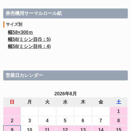
券売機用サーマルロール紙
サイズ別
幅58×300ｍ
幅58/ミシン目(5：5)
幅58/ミシン目(6：4)
営業日カレンダー
2026年8月
日
月
火
水
木
金
土
1
2
3
4
5
6
7
8
9
10
11
12
13
14
15