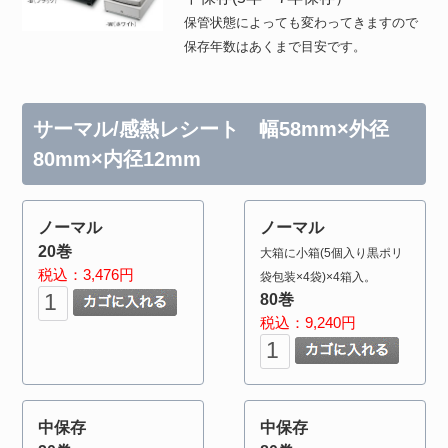
保管状態によっても変わってきますので
保存年数はあくまで目安です。
サーマル/感熱レシート 幅58mm×外径
80mm×内径12mm
ノーマル
ノーマル
20巻
大箱に小箱(5個入り黒ポリ
税込：3,476円
袋包装×4袋)×4箱入。
80巻
税込：9,240円
中保存
中保存