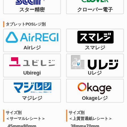
スター精密
クローバー電子
タブレットPOSレジ別
Airレジ
スマレジ
Ubiregi
Uレジ
マジレジ
Okageレジ
サイズ別
サイズ別
＜サーマルレシート＞
＜上質普通紙レシート＞
45mm×80mm
38mm×70mm