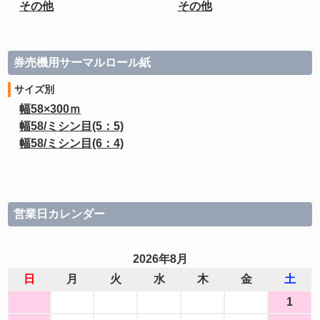
その他
その他
券売機用サーマルロール紙
サイズ別
幅58×300ｍ
幅58/ミシン目(5：5)
幅58/ミシン目(6：4)
営業日カレンダー
2026年8月
日
月
火
水
木
金
土
1