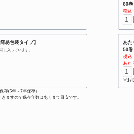
80巻
税込：
簡易包装タイプ】
あた
50巻
が箱に入っています。
税込：
あた
※お
保存(5年～7年保存）
てきますので保存年数はあくまで目安です。