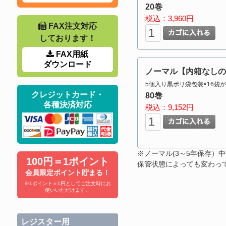
20巻
税込：3,960円
FAX注文対応
しております！
FAX用紙
ダウンロード
ノーマル【内箱なしの
5個入り黒ポリ袋包装×16袋
クレジットカード・
80巻
各種決済対応
税込：9,152円
※ノーマル(3～5年保存）中
100円＝1ポイント
保管状態によっても変わっ
会員限定ポイント貯まる！
※1ポイント＝1円としてご注文時にお
使いいただけます。
レジスター用