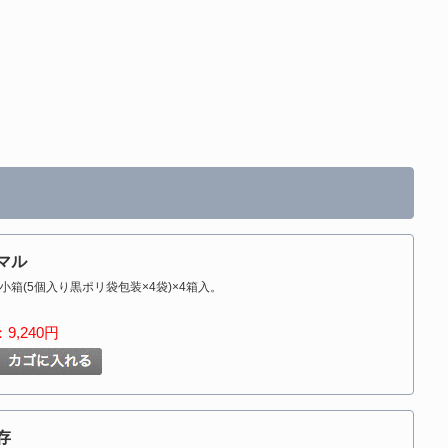
マル
小箱(5個入り黒ポリ袋包装×4袋)×4箱入。
9,240円
存