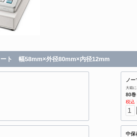
ート 幅58mm×外径80mm×内径12mm
ノー
大箱に
80巻
税込：
中保