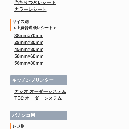
当たりつきレシート
カラーレシート
サイズ別
＜上質普通紙レシート＞
38mm×70mm
38mm×80mm
45mm×80mm
58mm×60mm
58mm×80mm
キッチンプリンター
カシオ オーダーシステム
TEC オーダーシステム
パチンコ用
レジ別