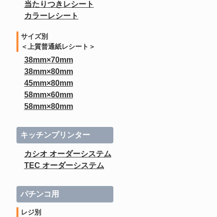
当たりつきレシート
カラーレシート
サイズ別
＜上質普通紙レシート＞
38mm×70mm
38mm×80mm
45mm×80mm
58mm×60mm
58mm×80mm
キッチンプリンター
カシオ オーダーシステム
TEC オーダーシステム
パチンコ用
レジ別