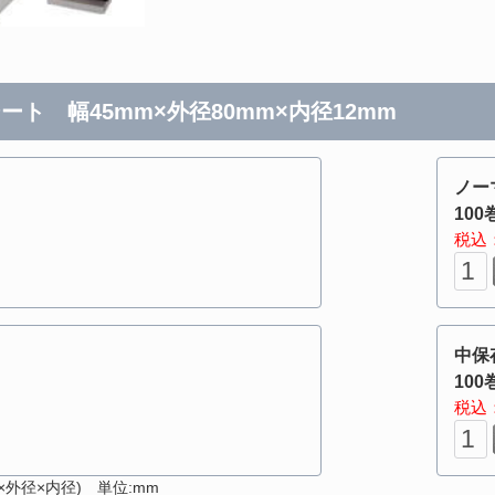
ート 幅45mm×外径80mm×内径12mm
ノー
100
税込：
中保
100
税込：
外径×内径) 単位:mm