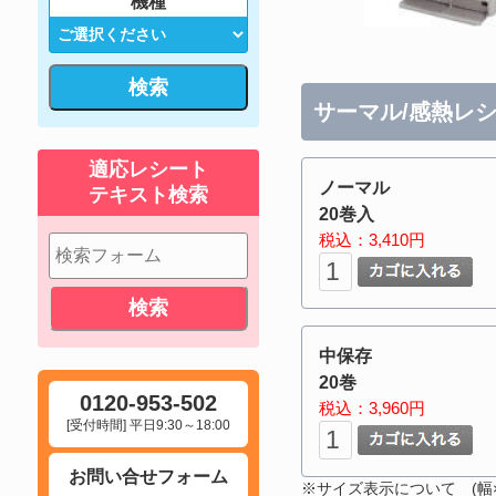
機種
検索
サーマル/感熱レシ
適応レシート
ノーマル
テキスト検索
20巻入
税込：3,410円
中保存
20巻
0120-953-502
税込：3,960円
[受付時間] 平日9:30～18:00
お問い合せフォーム
※サイズ表示について (幅×