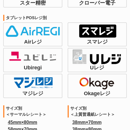
スター精密
クローバー電子
タブレットPOSレジ別
Airレジ
スマレジ
Ubiregi
Uレジ
マジレジ
Okageレジ
サイズ別
サイズ別
＜サーマルレシート＞
＜上質普通紙レシート＞
45mm×80mm
38mm×70mm
58mm×70mm
38mm×80mm