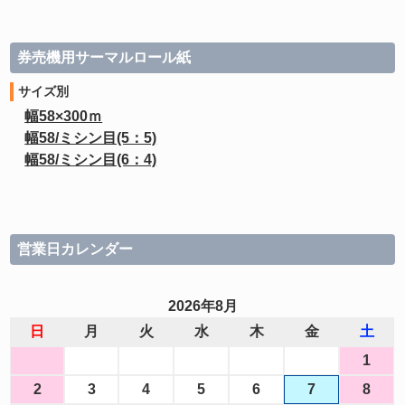
券売機用サーマルロール紙
サイズ別
幅58×300ｍ
幅58/ミシン目(5：5)
幅58/ミシン目(6：4)
営業日カレンダー
2026年8月
日
月
火
水
木
金
土
1
2
3
4
5
6
7
8